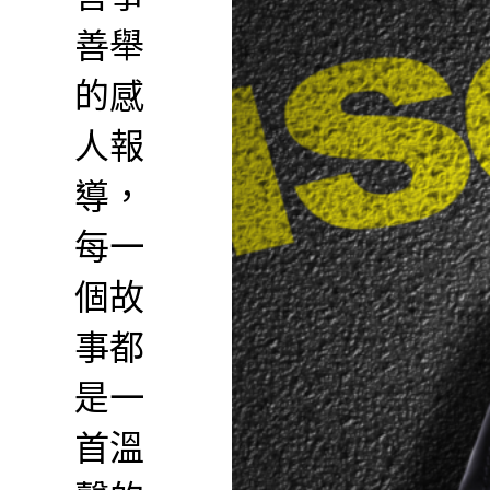
善舉
的感
人報
導，
每一
個故
事都
是一
首溫