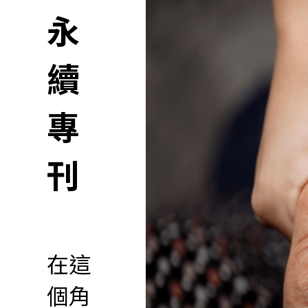
永
續
專
刊
在這
個角