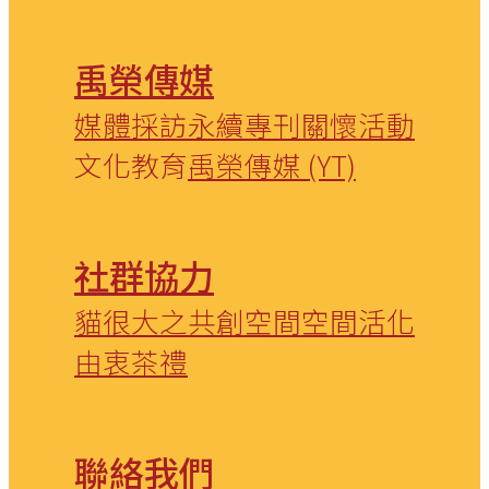
禹榮傳媒
媒體採訪
永續專刊
關懷活動
文化教育
禹榮傳媒 (YT)
社群協力
貓很大之
共創空間
空間活化
由衷茶禮
聯絡我們