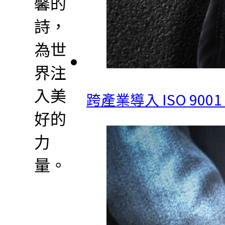
馨的
詩，
為世
界注
入美
跨產業導入 ISO 9
好的
力
量。