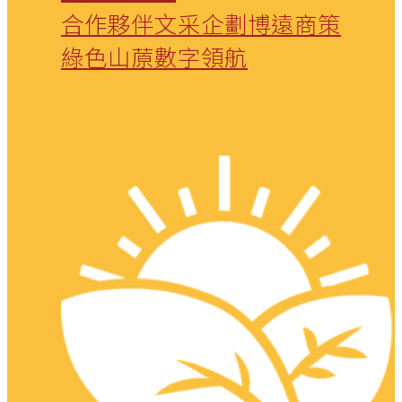
合作夥伴
文采企劃
博遠商策
綠色山蒝
數字領航